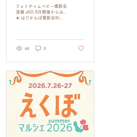
ァーにTomomiが仲間入
フォトチャムベビー撮影会
り！
清瀬 👶🏻 8月開催からは...
☀️ はだかんぼ撮影会®︎(現
フォトチャムベビー撮影
会)の参加をきっかけにフ
ォトグラファーを目指し、
現在はチャムグラファーと
して活躍中のTomomiが仲
68
0
間入り❣️ 当面の間、ユウキ
は「個別枠」 Tomomiは
「グループ枠」を担当しま
す✨ ✎ 𓂃日程 8/25(火)
10:00- (グループ枠)
13:00- (個別枠) 13:45- (個
別枠) 14:30- (個別枠) 📸フ
ォトグラファー □ Tomomi
(グループ枠担当) フォトチ
ャム 認定フォトグラファー
@tomo.photo.hi □ ユウキ
(個別枠担当) フォトチャム
副理事 えくぼのきおく 代
表フォトグラファー
@ekubonokioku_yuki ✎𓂃