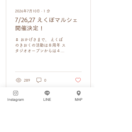
内容 𖧷対象月齢：生後2-
11ヶ月のお子様 𖧷撮影内
2026年7月10日
∙
1
分
容：お子様のはだかんぼフ
7/26,27 えくぼマルシェ
ォト+親子&きょうだいフ
ォト ※きょうだいフォトは
開催決定！
個別開催のみ ✎𓂃 個別枠/
グループ枠の違い ✎𓂃 会
🌷 おかげさまで、 えくぼ
場 えくぼのきおくフォトス
のきおくの活動は８周年 ス
タジオ 住所：東京都清瀬市
タジオオープンからは４周
元町1-9-8-401 ✎𓂃 アク
年を迎えました！ 感謝の気
セス...
持ちを込めて…💝 マルシェ
で楽しいひと時をお過ごし
ください🕊 🎪 えくぼのき
おく８周年記念 《 えくぼ
289
0
マルシェ2026夏 》 📅 日時
2026年7月26日(日)・27日
(月) 10:00〜16:00 📍 場所
Instagram
LINE
MAP
えくぼのきおくフォトスタ
ジオ 西武池袋線 清瀬駅北
口より徒歩3分 アクセス 🎟
入場料：無料 ※物販や体験
は一部有料です 🎫 来場に
ついて 予約可能な体験に参