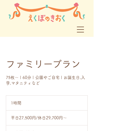
ファミリープラン
75枚〜 | 60分 | 公園やご自宅 | お誕生日,入
学,マタニティなど
1時間
1
時
平
日
平日27,500円/休日29,700円〜
27,500
円/
休