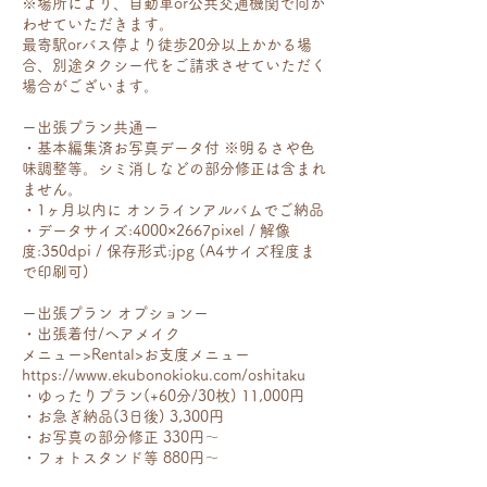
※場所により、自動車or公共交通機関で向か
わせていただきます。
最寄駅orバス停より徒歩20分以上かかる場
合、別途タクシー代をご請求させていただく
場合がございます。
ー出張プラン共通ー
・基本編集済お写真データ付 ※明るさや色
味調整等。シミ消しなどの部分修正は含まれ
ません。
・1ヶ月以内に オンラインアルバムでご納品
・データサイズ:4000×2667pixel / 解像
度:350dpi / 保存形式:jpg (A4サイズ程度ま
で印刷可)
ー出張プラン オプションー
・出張着付/ヘアメイク
メニュー>Rental>お支度メニュー
https://www.ekubonokioku.com/oshitaku
・ゆったりプラン(+60分/30枚) 11,000円
・お急ぎ納品(3日後) 3,300円
・お写真の部分修正 330円〜
・フォトスタンド等 880円〜