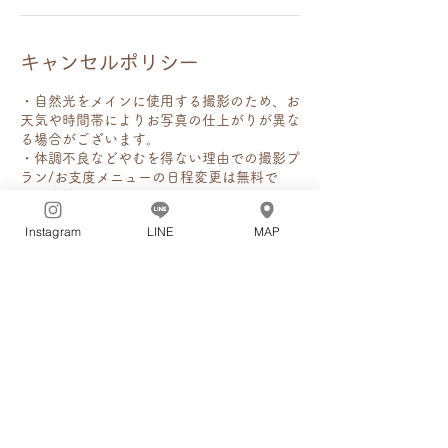
キャンセルポリシー
・自然光をメインに使用する撮影のため、お
天気や時間帯によりお写真の仕上がりが異な
る場合がございます。
​・体調不良などやむを得ない理由での撮影プ
ラン/お支度メニューの日程変更は無料で
す。衣装レンタルについては下記の通りで
す。
Instagram
LINE
MAP
・撮影プラン/お支度メニューをキャンセ
ル、またはお客様都合での日程変更の場合
3日前〜前日30%、当日連絡あり50%、当
日連絡なし100%のキャンセル料がかかりま
す。
・衣装レンタルをキャンセルの場合
スタジオ限定はキャンセル料はかかりませ
ん。
キモノカタログ、うさぎやレンタルは5日
前〜100%のキャンセル料がかかります。
・基本は、女性フォトグラファー1名で撮影
させていただきます。