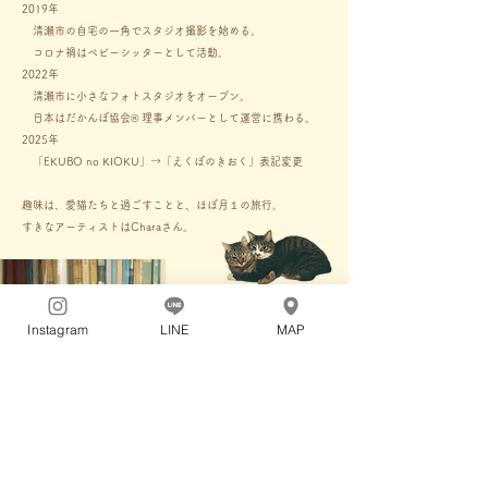
2019年
清瀬市の自宅の一角でスタジオ撮影を始める。
コロナ禍はベビーシッターとして活動。
2022年
​清瀬市に
小さなフォトスタジオをオープン。
​ 日本はだかんぼ協会®︎ 理事メンバーとして運営に携わる。​
2025年
「EKUBO no KIOKU」→「えくぼのきおく」表記変更
趣味は、愛猫たちと過ごすことと、ほぼ月１の旅行。
すきなアーティストはCharaさん。
Instagram
LINE
MAP